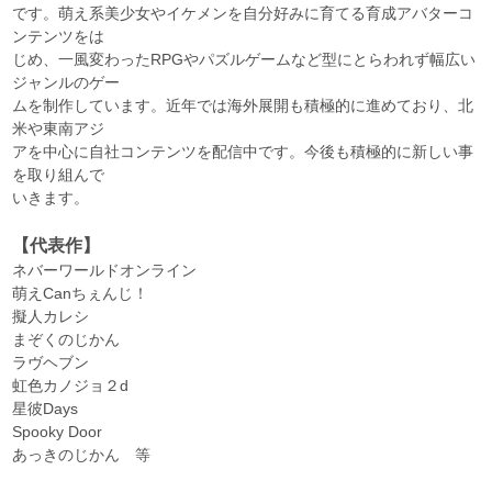
です。萌え系美少女やイケメンを自分好みに育てる育成アバターコ
ンテンツをは
じめ、一風変わったRPGやパズルゲームなど型にとらわれず幅広い
ジャンルのゲー
ムを制作しています。近年では海外展開も積極的に進めており、北
米や東南アジ
アを中心に自社コンテンツを配信中です。今後も積極的に新しい事
を取り組んで
いきます。
【代表作】
ネバーワールドオンライン
萌えCanちぇんじ！
擬人カレシ
まぞくのじかん
ラヴヘブン
虹色カノジョ２d
星彼Days
Spooky Door
あっきのじかん 等