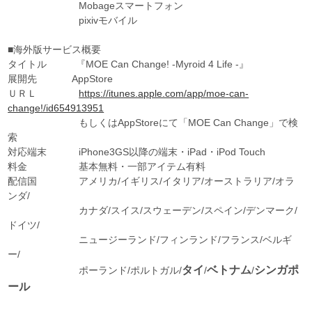
Mobageスマートフォン
pixivモバイル
■海外版サービス概要
タイトル 『MOE Can Change! -Myroid 4 Life -』
展開先 AppStore
ＵＲＬ
https://itunes.apple.com/app/moe-can-
change!/id654913951
もしくはAppStoreにて「MOE Can Change」で検
索
対応端末 iPhone3GS以降の端末・iPad・iPod Touch
料金 基本無料・一部アイテム有料
配信国 アメリカ/イギリス/イタリア/オーストラリア/オラ
ンダ/
カナダ/スイス/スウェーデン/スペイン/デンマーク/
ドイツ/
ニュージーランド/フィンランド/フランス/ベルギ
ー/
タイ
ベトナム
シンガポ
ポーランド/ポルトガル/
/
/
ール