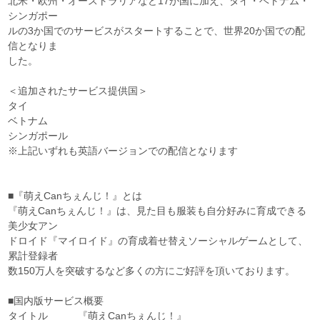
北米・欧州・オーストラリアなど17か国に加え、タイ・ベトナム・
シンガポー
ルの3か国でのサービスがスタートすることで、世界20か国での配
信となりま
した。
＜追加されたサービス提供国＞
タイ
ベトナム
シンガポール
※上記いずれも英語バージョンでの配信となります
■『萌えCanちぇんじ！』とは
『萌えCanちぇんじ！』は、見た目も服装も自分好みに育成できる
美少女アン
ドロイド『マイロイド』の育成着せ替えソーシャルゲームとして、
累計登録者
数150万人を突破するなど多くの方にご好評を頂いております。
■国内版サービス概要
タイトル 『萌えCanちぇんじ！』