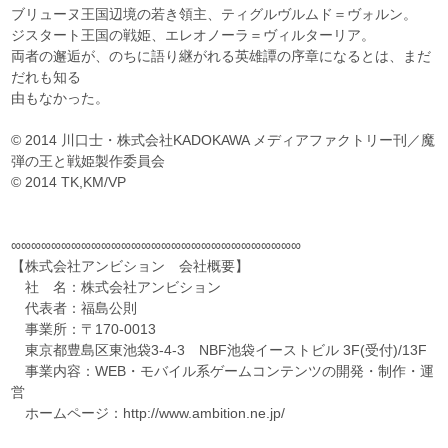
ブリューヌ王国辺境の若き領主、ティグルヴルムド＝ヴォルン。
ジスタート王国の戦姫、エレオノーラ＝ヴィルターリア。
両者の邂逅が、のちに語り継がれる英雄譚の序章になるとは、まだ
だれも知る
由もなかった。
© 2014 川口士・株式会社KADOKAWA メディアファクトリー刊／魔
弾の王と戦姫製作委員会
© 2014 TK,KM/VP
∞∞∞∞∞∞∞∞∞∞∞∞∞∞∞∞∞∞∞∞∞∞∞∞∞∞∞∞∞
【株式会社アンビション 会社概要】
社 名：株式会社アンビション
代表者：福島公則
事業所：〒170-0013
東京都豊島区東池袋3-4-3 NBF池袋イーストビル 3F(受付)/13F
事業内容：WEB・モバイル系ゲームコンテンツの開発・制作・運
営
ホームページ：http://www.ambition.ne.jp/