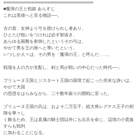
∞∞∞∞∞∞∞∞∞∞∞∞∞∞∞∞∞∞∞∞∞∞∞∞∞∞∞∞∞
■魔弾の王と戦姫 あらすじ
これは英雄へと至る物語──。
古の昔、女神より弓を授けられし者あり。
ひとたび狙いをつければ必ず射抜き、
あらゆる困難を射倒したというその弓は、
やがて男を王の座へと導いたという。
いつしか人々は、その男を「魔弾の王」と呼んだ……。
戦場を人の力が支配し、剣と馬が戦いの中心だった時代──。
ブリューヌ王国とジスタート王国の国境で起こった些末な諍いは、
やがて大国
の思惑をはらみながら、二十数年振りの開戦に至った。
ブリューヌ王国の兵は、およそ二万五千。総大将レグナス王子の初
陣を華々し
く飾るため、王は直属の騎士団以外にも出兵を命じ、辺境の小貴族
すらも戦列
に加わることになる。