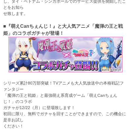
し、タイ・ベトナム・シンガポールでのサービス提供を開始したこ
とをお知ら
せ致します。
■『萌えCanちぇんじ！』と大人気アニメ「魔弾の王と戦
姫」のコラボガチャが登場！
シリーズ累計80万部突破！TVアニメも大人気放送中の本格戦記フ
ァンタジー
「魔弾の王と戦姫」と最強萌え系育成ゲーム「萌えCanちぇん
じ！」のコラボ
ガチャが12/22（月）に登場致します！
初回に限り、無料でガチャを回すことができますので、この機会に
是非お試し
ください！