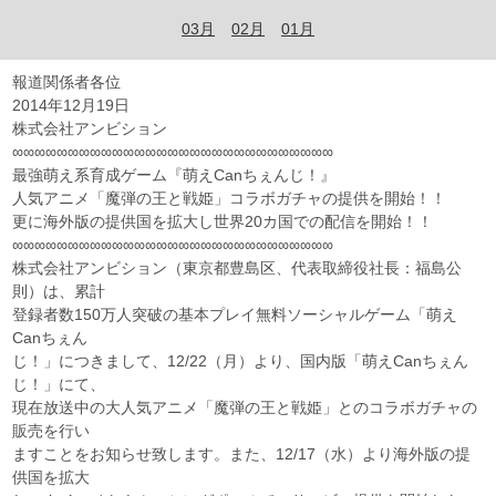
03月
02月
01月
報道関係者各位
2014年12月19日
株式会社アンビション
∞∞∞∞∞∞∞∞∞∞∞∞∞∞∞∞∞∞∞∞∞∞∞∞∞∞∞∞∞
最強萌え系育成ゲーム『萌えCanちぇんじ！』
人気アニメ「魔弾の王と戦姫」コラボガチャの提供を開始！！
更に海外版の提供国を拡大し世界20カ国での配信を開始！！
∞∞∞∞∞∞∞∞∞∞∞∞∞∞∞∞∞∞∞∞∞∞∞∞∞∞∞∞∞
株式会社アンビション（東京都豊島区、代表取締役社長：福島公
則）は、累計
登録者数150万人突破の基本プレイ無料ソーシャルゲーム「萌え
Canちぇん
じ！」につきまして、12/22（月）より、国内版「萌えCanちぇん
じ！」にて、
現在放送中の大人気アニメ「魔弾の王と戦姫」とのコラボガチャの
販売を行い
ますことをお知らせ致します。また、12/17（水）より海外版の提
供国を拡大