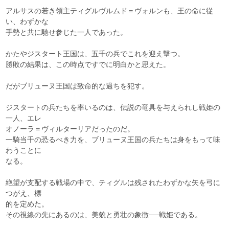
アルサスの若き領主ティグルヴルムド＝ヴォルンも、王の命に従
い、わずかな
手勢と共に馳せ参じた一人であった。
かたやジスタート王国は、五千の兵でこれを迎え撃つ。
勝敗の結果は、この時点ですでに明白かと思えた。
だがブリューヌ王国は致命的な過ちを犯す。
ジスタートの兵たちを率いるのは、伝説の竜具を与えられし戦姫の
一人、エレ
オノーラ＝ヴィルターリアだったのだ。
一騎当千の恐るべき力を、ブリューヌ王国の兵たちは身をもって味
わうことに
なる。
絶望が支配する戦場の中で、ティグルは残されたわずかな矢を弓に
つがえ、標
的を定めた。
その視線の先にあるのは、美貌と勇壮の象徴──戦姫である。