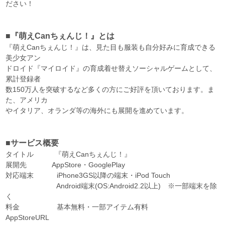
ださい！
■『萌えCanちぇんじ！』とは
『萌えCanちぇんじ！』は、見た目も服装も自分好みに育成できる
美少女アン
ドロイド『マイロイド』の育成着せ替えソーシャルゲームとして、
累計登録者
数150万人を突破するなど多くの方にご好評を頂いております。ま
た、アメリカ
やイタリア、オランダ等の海外にも展開を進めています。
■サービス概要
タイトル 『萌えCanちぇんじ！』
展開先 AppStore・GooglePlay
対応端末 iPhone3GS以降の端末・iPod Touch
Android端末(OS:Android2.2以上) ※一部端末を除
く
料金 基本無料・一部アイテム有料
AppStoreURL