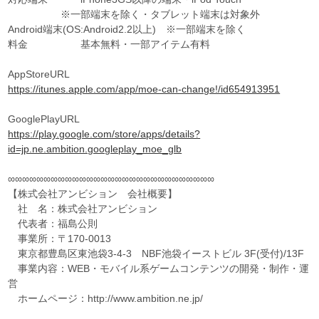
※一部端末を除く・タブレット端末は対象外
Android端末(OS:Android2.2以上) ※一部端末を除く
料金 基本無料・一部アイテム有料
AppStoreURL
https://itunes.apple.com/app/moe-can-change!/id654913951
GooglePlayURL
https://play.google.com/store/apps/details?
id=jp.ne.ambition.googleplay_moe_glb
∞∞∞∞∞∞∞∞∞∞∞∞∞∞∞∞∞∞∞∞∞∞∞∞∞∞∞∞∞
【株式会社アンビション 会社概要】
社 名：株式会社アンビション
代表者：福島公則
事業所：〒170-0013
東京都豊島区東池袋3-4-3 NBF池袋イーストビル 3F(受付)/13F
事業内容：WEB・モバイル系ゲームコンテンツの開発・制作・運
営
ホームページ：http://www.ambition.ne.jp/