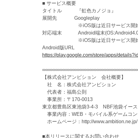
■ サービス概要
タイトル 『虹色カノジョ』
展開先 Googleplay
※iOS版は近日サービス開始
対応端末 Android端末(OS:Android
※iOS版は近日サービス開始
Android版URL
https://play.google.com/store/apps/details?
∞∞∞∞∞∞∞∞∞∞∞∞∞∞∞∞∞∞∞∞∞∞∞∞∞∞∞∞
【株式会社アンビション 会社概要】
社 名：株式会社アンビション
代表者：福島公則
事業所：〒170-0013
東京都豊島区東池袋3-4-3 NBF池袋イーストビ
事業内容：WEB・モバイル系ゲームコン
ホームページ：http://www.ambition.ne.jp/
■本リリースに関するお問い合わせ