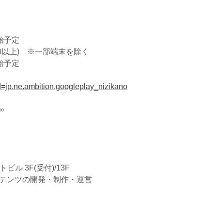
予定
4.0以上) ※一部端末を除く
予定
id=jp.ne.ambition.googleplay_nizikano
∞
ル 3F(受付)/13F
テンツの開発・制作・運営