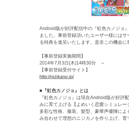
Android版が好評配信中の『虹色カノジョ
ました。事前登録頂いたユーザー様にはサ
る特典を進呈いたします。是非この機会に
【事前登録実施期間】
2014年7月3日(木)14時30分 ～
【事前登録受付サイト】
http://nizikano.jp/
■『虹色カノジョ』とは
『虹色カノジョ』は現在Android版が好
みに育て上げる【よめいく恋愛シミュレー
多彩な性格、服装、髪型、豪華声優陣によ
み合わせて理想のニジカノを作り上げ、育