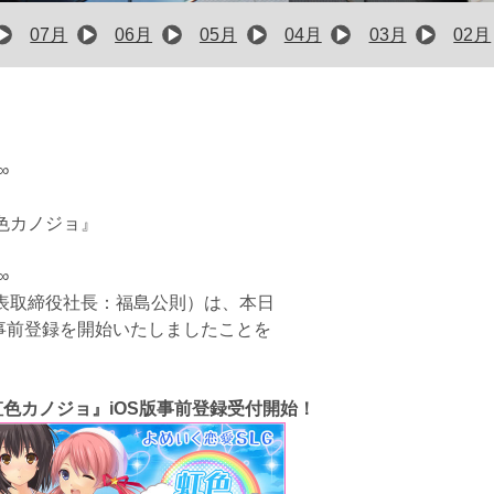
07月
06月
05月
04月
03月
02月
∞
色カノジョ』
∞
表取締役社長：福島公則）は、本日
の事前登録を開始いたしましたことを
色カノジョ』iOS版事前登録受付開始！